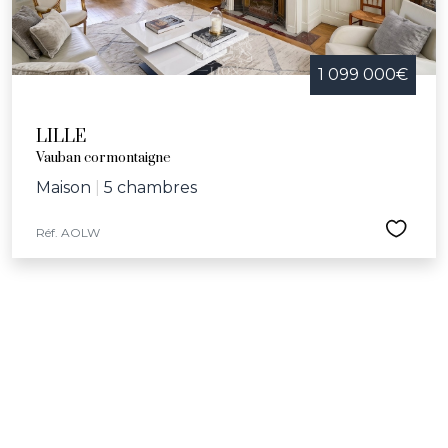
1 099 000€
LILLE
Vauban cormontaigne
Maison
|
5 chambres
Réf. AOLW