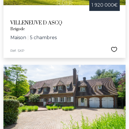
1 920 000€
VILLENEUVE D ASCQ
Brigode
Maison
|
5 chambres
Réf. SXP