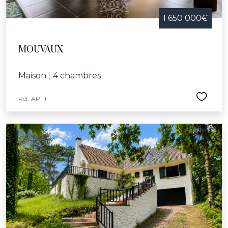
1 650 000€
MOUVAUX
Maison
|
4 chambres
Réf. APTT