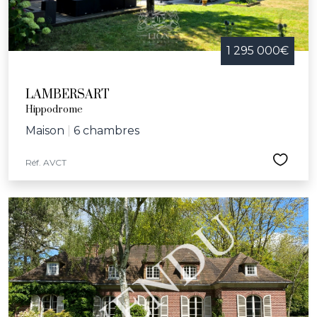
1 295 000€
LAMBERSART
Hippodrome
Maison
|
6 chambres
Réf. AVCT