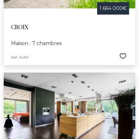
1 664 000€
CROIX
Maison
|
7 chambres
Réf. AVKF