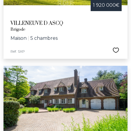
1 920 000€
VILLENEUVE D ASCQ
Brigode
Maison
|
5 chambres
Réf. SXP