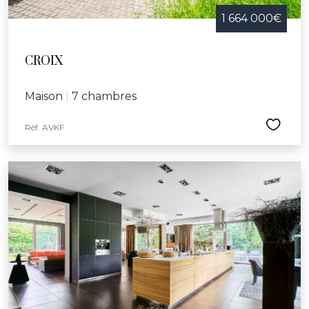
1 664 000€
CROIX
Maison
|
7 chambres
Réf. AVKF