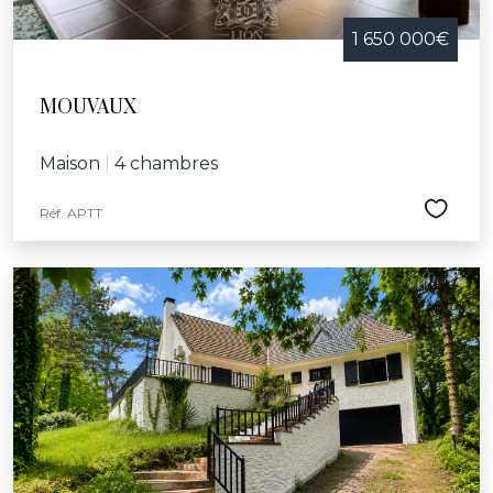
1 650 000€
MOUVAUX
Maison
|
4 chambres
Réf. APTT