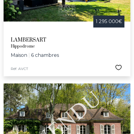
1 295 000€
LAMBERSART
Hippodrome
Maison
|
6 chambres
Réf. AVCT