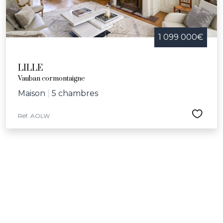
1 099 000€
LILLE
Vauban cormontaigne
Maison
|
5 chambres
Réf. AOLW