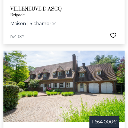
VILLENEUVE D ASCQ
Brigode
Maison
|
5 chambres
Réf. SXP
1 664 000€