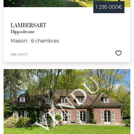
1 295 000€
LAMBERSART
Hippodrome
Maison
|
6 chambres
Réf. AVCT