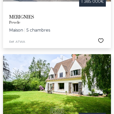
1 385 000€
MERIGNIES
Pevele
Maison
|
5 chambres
Réf. ATWA