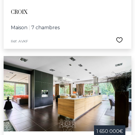
CROIX
Maison
|
7 chambres
Réf. AVKF
1 650 000€