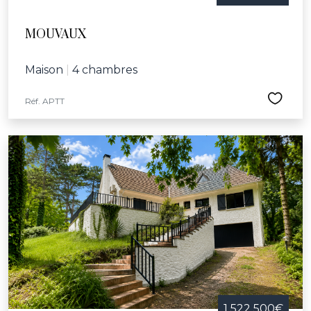
MOUVAUX
Maison
|
4 chambres
Réf. APTT
1 522 500€