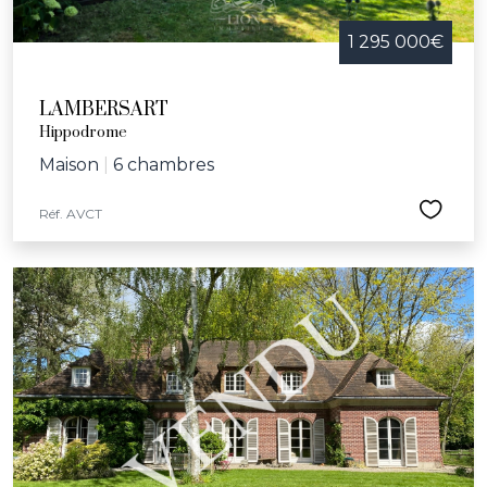
1 295 000€
LAMBERSART
Hippodrome
Maison
|
6 chambres
Réf. AVCT