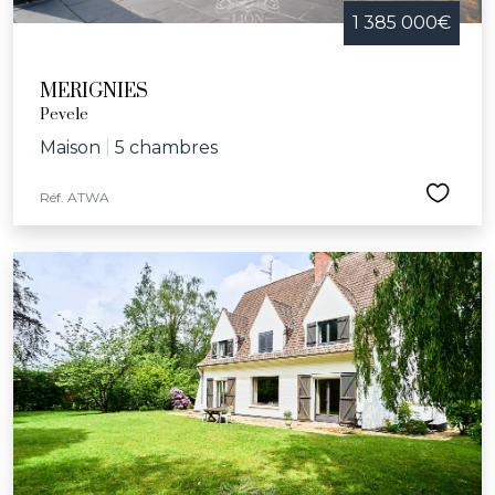
1 385 000€
MERIGNIES
Pevele
Maison
|
5 chambres
Réf. ATWA