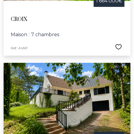
1 664 000€
CROIX
Maison
|
7 chambres
Réf. AVKF