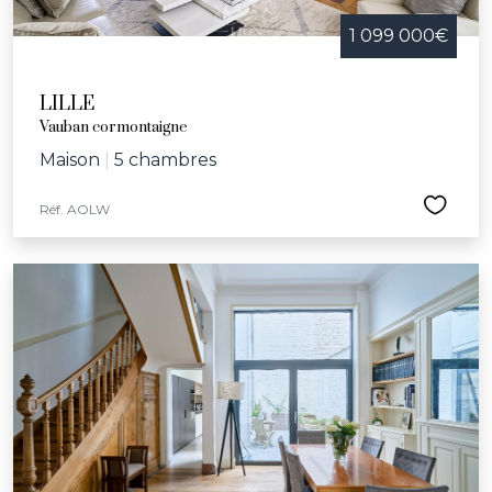
1 099 000€
LILLE
Vauban cormontaigne
Maison
|
5 chambres
Réf. AOLW