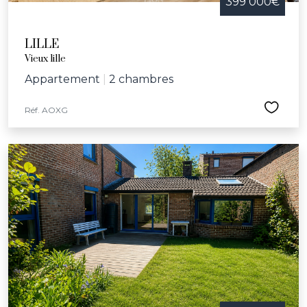
399 000€
LILLE
Vieux lille
Appartement
|
2 chambres
Réf. AOXG