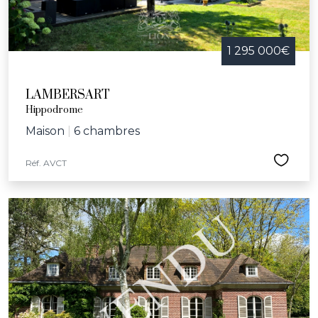
1 295 000€
LAMBERSART
Hippodrome
Maison
|
6 chambres
Réf. AVCT