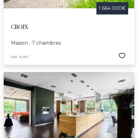
1 664 000€
CROIX
Maison
|
7 chambres
Réf. AVKF