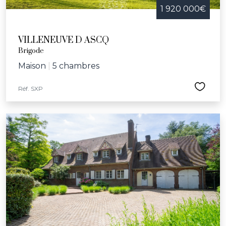
1 920 000€
VILLENEUVE D ASCQ
Brigode
Maison
|
5 chambres
Réf. SXP