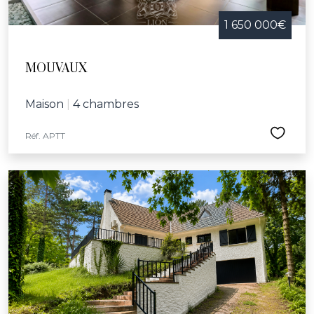
1 650 000€
MOUVAUX
Maison
|
4 chambres
Réf. APTT