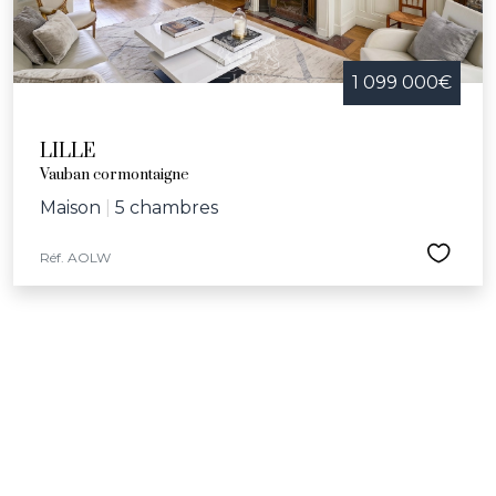
1 099 000€
LILLE
Vauban cormontaigne
Maison
|
5 chambres
Réf. AOLW