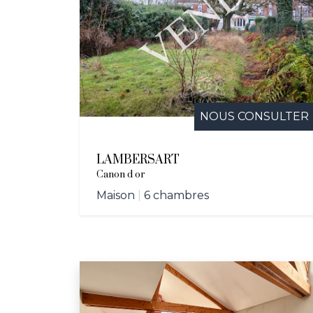
Saint-Charles, la v
à vendre à Lambers
Lambersart se pos
vous aspirez à ach
concrétiser votre 
répond à vos atten
NOUS CONSULTER
LAMBERSART
Canon d or
Maison
|
6 chambres