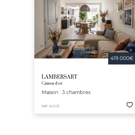
419 000€
LAMBERSART
Canon d or
Maison
|
3 chambres
Réf. AUUS