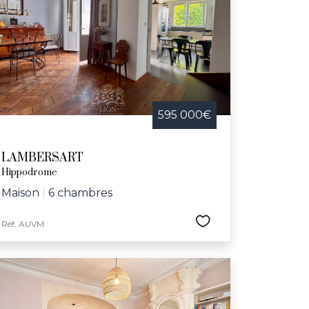
hâteau de la Cessoie. En explorant les maisons
ns ce décor chargé d'histoire.
ante qui mérite pleinement le détour. Si
stoire, Lambersart est l'endroit idéal pour
obiliers et trouvez la maison parfaite qui
595 000€
LAMBERSART
Hippodrome
Maison
|
6 chambres
Réf. AUVM