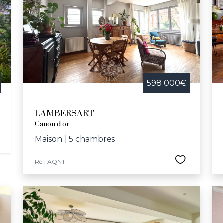
illa Saint-Georges, l’église Saint-Calixte ou le majestueux c
art, vous découvrirez des propriétés uniques intégrées da
itionne ainsi comme une commune dynamique et accueill
eter une maison dans un cadre où la nature rencontre l'hi
projet immobilier. Explorez notre sélection de biens imm
tes à Lambersart.
598 000€
LAMBERSART
Canon d or
Maison
|
5 chambres
Réf. AQNT