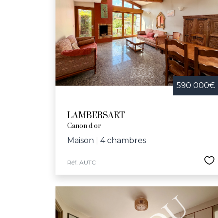
590 000€
LAMBERSART
Canon d or
Maison
|
4 chambres
Réf. AUTC