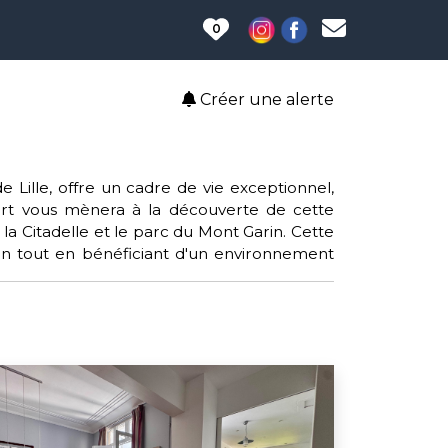
0
Créer une alerte
Lille, offre un cadre de vie exceptionnel,
art vous mènera à la découverte de cette
la Citadelle et le parc du Mont Garin. Cette
on tout en bénéficiant d'un environnement
 grâce à des infrastructures telles que le
ambersart signifie également profiter d'une
les, les sièges de Lille et la construction de
 comprenant des trésors tels que la villa