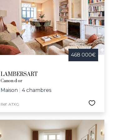
468 000€
LAMBERSART
Canon d or
Maison
|
4 chambres
Réf. ATXG