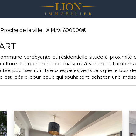
Proche de la ville
MAX 600000€
ART
mmune verdoyante et résidentielle située à proximité de 
t culture. La recherche de maisons à vendre à Lambers
éputée pour ses nombreux espaces verts tels que le bois de 
e est idéale pour ceux qui souhaitent acheter une mais
.
port et de loisirs trouveront leur bonheur à Lambersart,
Ciné Lambersart, et le lycée Sainte-Odile. Acheter sur L
ariée, marquée par les seigneurs de Cysoing, les familles nob
ve avec fierté un patrimoine architectural remarquable,