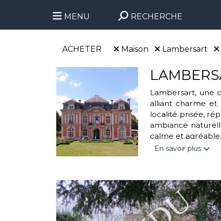
MENU
RECHERCHE
ACHETER
Maison
Lambersart
LAMBERS
Lambersart, une co
alliant charme e
localité prisée, r
ambiance naturell
calme et agréable
En savoir plus
Les amateurs de s
Colysée Royal, le 
histoire riche et v
la citadelle.
La commune conser