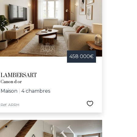
458 000€
LAMBERSART
Canon d or
Maison
|
4 chambres
Réf. ARRH